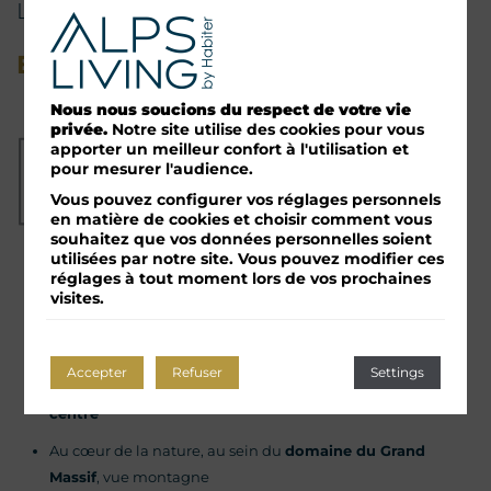
LES CARROZ D’ARÂCHES
En cours de construction
Nous nous soucions du respect de votre vie
privée.
Notre site utilise des cookies pour vous
apporter un meilleur confort à l'utilisation et
pour mesurer l'audience.
Vous pouvez configurer vos réglages personnels
en matière de cookies et choisir comment vous
souhaitez que vos données personnelles soient
utilisées par notre site. Vous pouvez modifier ces
réglages à tout moment lors de vos prochaines
Ensemble de
26 appartements
répartis dans un
chalet à
visites.
l’architecture savoyarde
Du
T2C
au
T4
Accepter
Refuser
Settings
Situé à l’entrée du village des Carroz d’Arâches, à
1 km du
centre
Au cœur de la nature, au sein du
domaine du Grand
Massif
, vue montagne