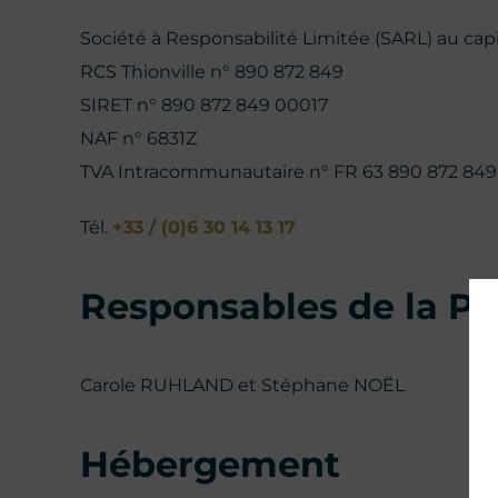
Société à Responsabilité Limitée (SARL) au capi
RCS Thionville n° 890 872 849
SIRET n° 890 872 849 00017
NAF n° 6831Z
TVA Intracommunautaire n° FR 63 890 872 849
Tél.
+33 / (0)6 30 14 13 17
Responsables de la Pu
Carole RUHLAND et Stéphane NOËL
Hébergement