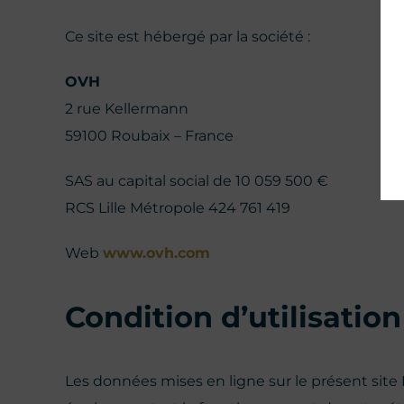
Ce site est hébergé par la société :
OVH
2 rue Kellermann
59100 Roubaix – France
SAS au capital social de 10 059 500 €
RCS Lille Métropole 424 761 419
Web
www.ovh.com
Condition d’utilisation
Les données mises en ligne sur le présent site In