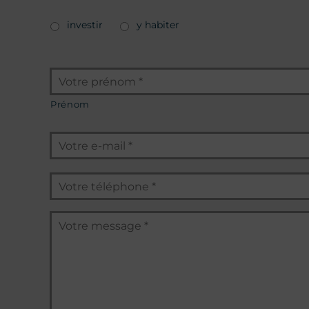
investir
y habiter
Identité
*
Prénom
E-
mail
*
Téléphone
*
Message
*