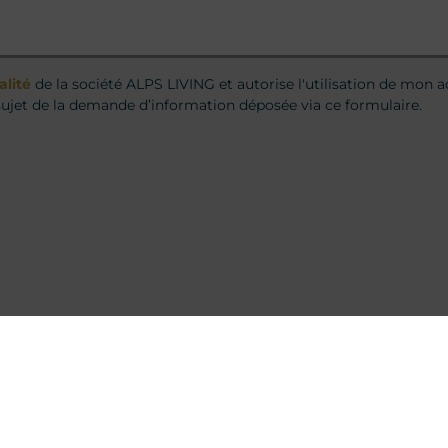
alité
de la société ALPS LIVING et autorise l'utilisation de mon
ujet de la demande d’information déposée via ce formulaire.