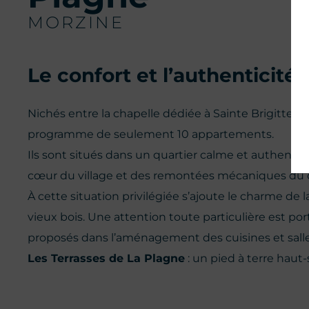
MORZINE
Le confort et l’authenticité
Nichés entre la chapelle dédiée à Sainte Brigitte e
programme de seulement 10 appartements.
Ils sont situés dans un quartier calme et authent
cœur du village et des remontées mécaniques du d
À cette situation privilégiée s’ajoute le charme de la
vieux bois. Une attention toute particulière est por
proposés dans l’aménagement des cuisines et salle
Les Terrasses de La Plagne
: un pied à terre haut