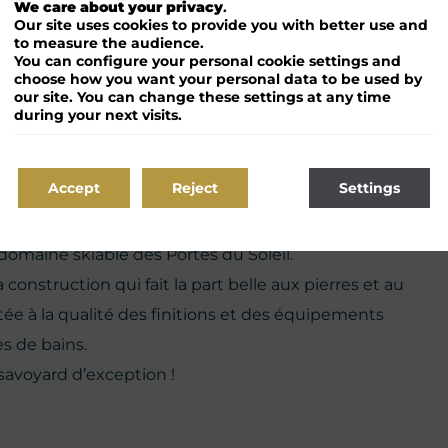
We care about your privacy
.
Our site uses cookies to provide you with better use and
to measure the audience.
You can configure your personal cookie settings and
choose how you want your personal data to be used by
our site. You can change these settings at any time
during your next visits.
t l’ancien four à pain, deux chalets composent ce
Accept
Reject
Settings
ique de Morzine, à quelques minutes en navette du
omaine skiable des Portes du Soleil.
 construction qui fait la part belle aux pierres et au
tée à la qualité des finitions et des équipements
s de bains.
-savoyard d’exception !